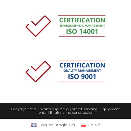
Copyright 2026 - Abikorp sp. z o. o. | Microtunneling | Equipment
rental | Enginnering construction
English
(
Angielski
)
Polski